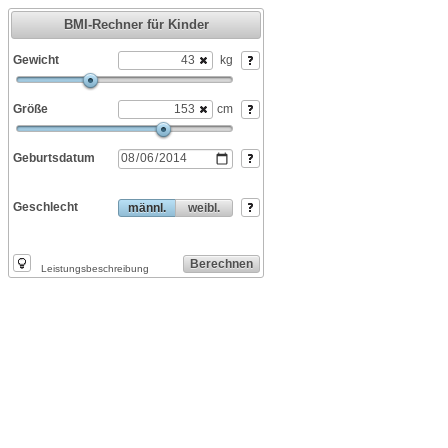
BMI-Rechner für Kinder
Gewicht
kg
Größe
cm
Geburtsdatum
Geschlecht
männl.
weibl.
Berechnen
Leistungsbeschreibung