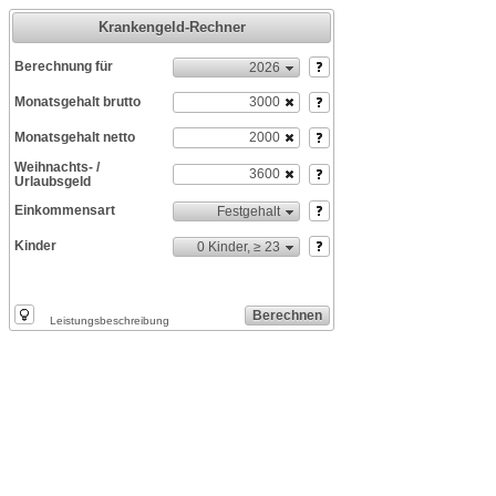
Krankengeld-Rechner
Berechnung für
2026
Monatsgehalt brutto
Monatsgehalt netto
Weihnachts- /
Urlaubsgeld
Einkommensart
Festgehalt
Kinder
0 Kinder, ≥ 23
Berechnen
Leistungsbeschreibung