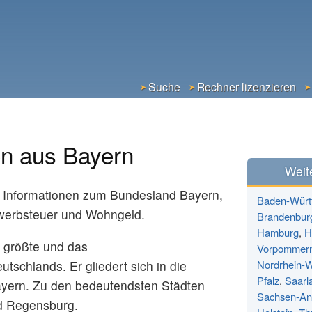
Suche
Rechner lizenzieren
en aus Bayern
Weit
len Informationen zum Bundesland Bayern,
Baden-Würt
werbsteuer und Wohngeld.
Brandenbur
Hamburg
,
H
g größte und das
Vorpommer
schlands. Er gliedert sich in die
Nordrhein-W
Pfalz
,
Saarl
ayern. Zu den bedeutendsten Städten
Sachsen-An
d Regensburg.