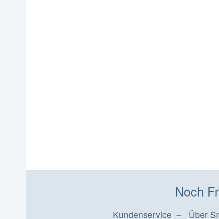
Noch Fr
Kundenservice
–
Über S