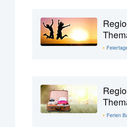
Regio
The
Feiertag
Regio
The
Ferien B