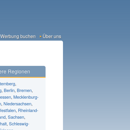
Werbung buchen
Über uns
ere Regionen
temberg
,
g
,
Berlin
,
Bremen
,
essen
,
Mecklenburg-
n
,
Niedersachsen
,
estfalen
,
Rheinland-
and
,
Sachsen
,
halt
,
Schleswig-