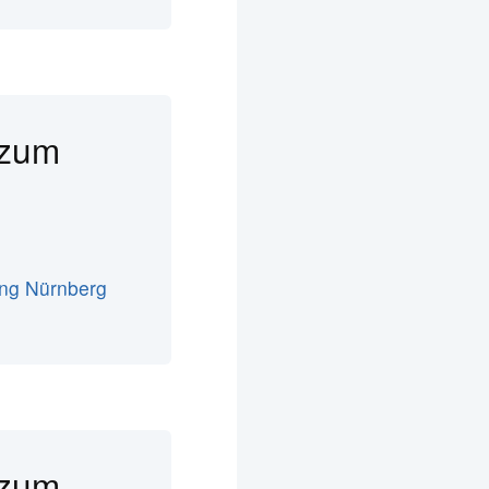
 zum
ng Nürnberg
 zum