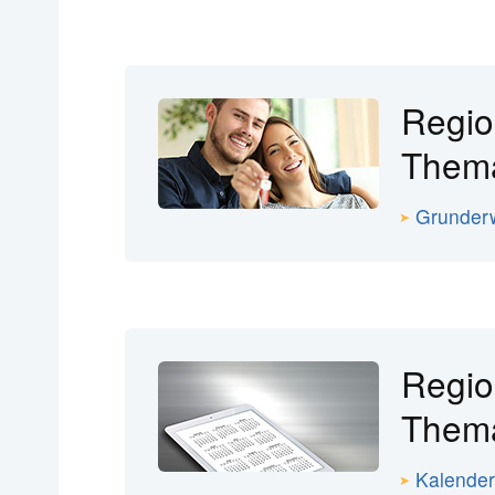
Regio
The
Grunderw
Regio
The
Kalender