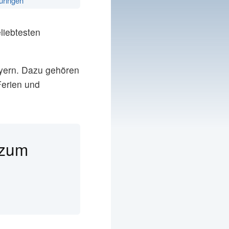
üringen
liebtesten
ayern. Dazu gehören
Ferien und
 zum