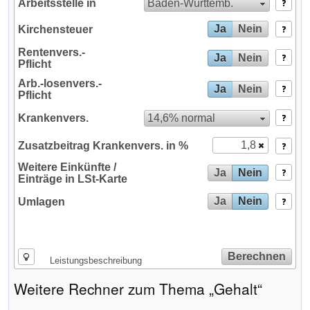
Baden‑Württemb.
Arbeitsstelle in
Ja
Nein
Kirchensteuer
Rentenvers.-
Ja
Nein
Pflicht
Arb.-losenvers.-
Ja
Nein
Pflicht
14,6% normal
Krankenvers.
Zusatzbeitrag Krankenvers. in %
Weitere Einkünfte /
Ja
Nein
Einträge in LSt-Karte
Ja
Nein
Umlagen
Berechnen
Leistungsbeschreibung
Weitere Rechner zum Thema „Gehalt“