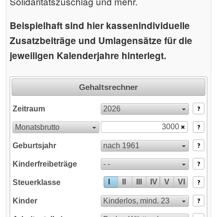
Solidaritätszuschlag und mehr.
Beispielhaft sind hier kassenindividuelle
Zusatzbeiträge und Umlagensätze für die
jeweiligen Kalenderjahre hinterlegt.
Gehaltsrechner
2026
Zeitraum
Monatsbrutto
nach 1961
Geburtsjahr
- -
Kinderfreibeträge
I
II
III
IV
V
VI
Steuerklasse
Der Rechner wird geladen ...
Kinderlos, mind. 23
Kinder