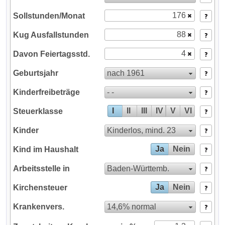
Sollstunden/Monat
Kug Ausfallstunden
Der Rechner wird geladen ...
Davon Feiertagsstd.
nach 1961
Geburtsjahr
- -
Kinderfreibeträge
I
II
III
IV
V
VI
Steuerklasse
Kinderlos, mind. 23
Kinder
Ja
Nein
Kind im Haushalt
Baden‑Württemb.
Arbeitsstelle in
Ja
Nein
Kirchensteuer
14,6% normal
Krankenvers.