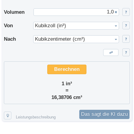
Volumen
Von
Kubikzoll (in³)
Nach
Kubikzentimeter (cm³)
Berechnen
1 in³
=
16,38706 cm³
Das sagt die KI dazu
Leistungsbeschreibung