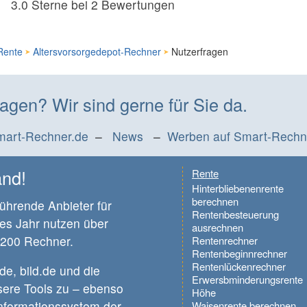
3.0
Sterne bei
2
Bewertungen
Rente
Altersvorsorgedepot-Rechner
Nutzerfragen
agen? Wir sind gerne für Sie da.
mart-Rechner.de
–
News
–
Werben auf Smart-Rechn
and!
Rente
Hinterbliebenenrente
berechnen
führende Anbieter für
Rentenbesteuerung
es Jahr nutzen über
ausrechnen
 200 Rechner.
Rentenrechner
Rentenbeginnrechner
Rentenlückenrechner
de, bild.de und die
Erwersbminderungsrente
sere Tools zu – ebenso
Höhe
Informationssystem der
Waisenrente berechnen