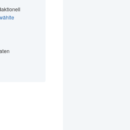
daktionell
wählte
aten