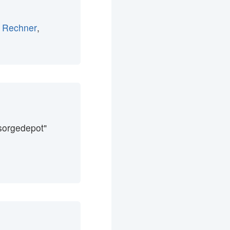
 Rechner
,
sorgedepot"