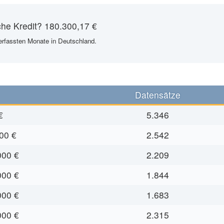
iche Kredit? 180.300,17 €
2 erfassten Monate in Deutschland.
Datensätze
€
5.346
00 €
2.542
000 €
2.209
000 €
1.844
000 €
1.683
000 €
2.315