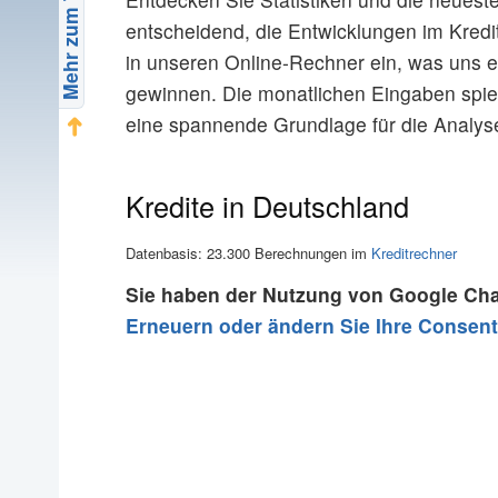
Mehr zum Thema
Beispiel Kredit
entscheidend, die Entwicklungen im Kredi
Fachliche Beratung
in unseren Online-Rechner ein, was uns er
Ratgeber
gewinnen. Die monatlichen Eingaben spie
eine spannende Grundlage für die Analys
Tilgungsrechner
➜
Umschuldungsrechner
Disagio bei Krediten
Kredite in Deutschland
Darlehensrechner
Autokreditrechner
Datenbasis: 23.300 Berechnungen im
Kreditrechner
Hypothekenrechner
Sie haben der Nutzung von Google Cha
Baufinanzierungsrechner
Erneuern oder ändern Sie Ihre Consent
Statistik
Kredit-Daten Deutschland
Kredit-Daten Bundesländer
Glossar
Restschuld